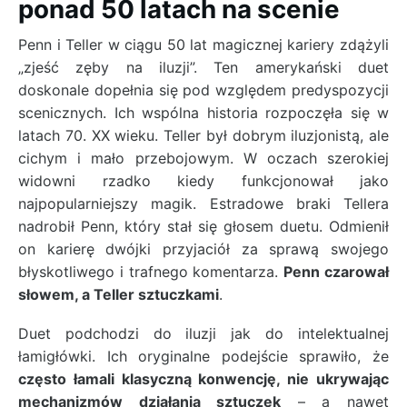
ponad 50 latach na scenie
Penn i Teller w ciągu 50 lat magicznej kariery zdążyli
„zjeść zęby na iluzji”. Ten amerykański duet
doskonale dopełnia się pod względem predyspozycji
scenicznych. Ich wspólna historia rozpoczęła się w
latach 70. XX wieku. Teller był dobrym iluzjonistą, ale
cichym i mało przebojowym. W oczach szerokiej
widowni rzadko kiedy funkcjonował jako
najpopularniejszy magik. Estradowe braki Tellera
nadrobił Penn, który stał się głosem duetu. Odmienił
on karierę dwójki przyjaciół za sprawą swojego
błyskotliwego i trafnego komentarza.
Penn czarował
słowem, a Teller sztuczkami
.
Duet podchodzi do iluzji jak do intelektualnej
łamigłówki. Ich oryginalne podejście sprawiło, że
często łamali klasyczną konwencję, nie ukrywając
mechanizmów działania sztuczek
– a nawet