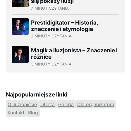
się pokazy iluzji
7 MINUT CZYTANIA
Prestidigitator – Historia,
znaczenie i etymologia
2 MINUTY CZYTANIA
Magik a iluzjonista – Znaczenie i
różnice
3 MINUTY CZYTANIA
Najpopularniejsze linki
O iluzjoniście
Oferta
Galeria
Dla organizatora
Kontakt
Blog