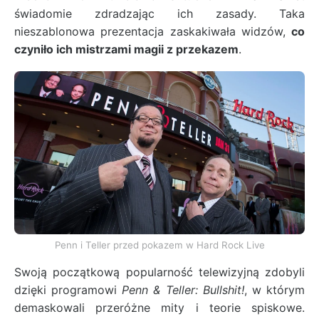
świadomie zdradzając ich zasady. Taka
nieszablonowa prezentacja zaskakiwała widzów,
co
czyniło ich mistrzami magii z przekazem
.
Penn i Teller przed pokazem w Hard Rock Live
Swoją początkową popularność telewizyjną zdobyli
dzięki programowi
Penn & Teller: Bullshit!
, w którym
demaskowali przeróżne mity i teorie spiskowe.